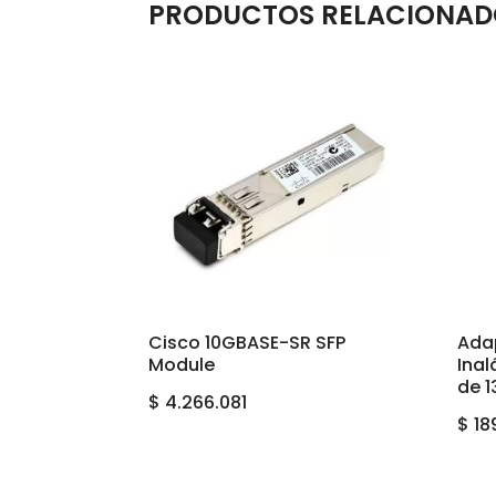
PRODUCTOS RELACIONAD
Cisco 10GBASE-SR SFP
Ada
Module
Inal
de 
$
4.266.081
$
18