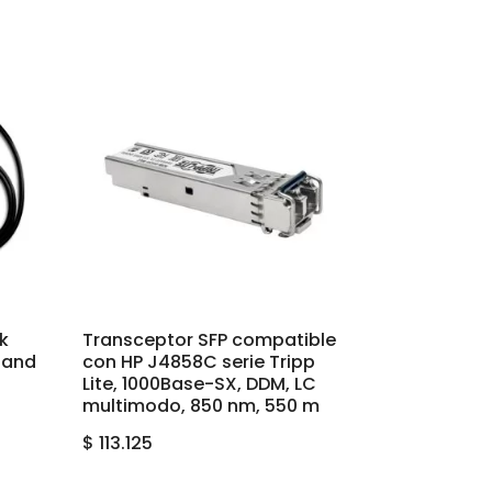
k
Transceptor SFP compatible
Band
con HP J4858C serie Tripp
Lite, 1000Base-SX, DDM, LC
multimodo, 850 nm, 550 m
$
113.125