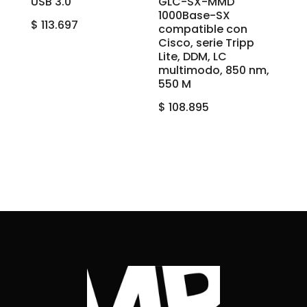
USB 3.0
GLC-SX-MMD
1000Base-SX
$
113.697
compatible con
Cisco, serie Tripp
Lite, DDM, LC
multimodo, 850 nm,
550 M
$
108.895