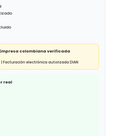
N
tizado
a
cluido
 Empresa colombiana verificada
 | Facturación electrónica autorizada DIAN
r real