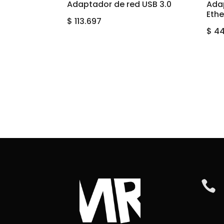
Adaptador de red USB 3.0
Ada
Eth
$
113.697
$
44
