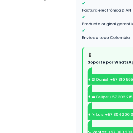
✔
Factura electrónica DIAN
✔
Producto original garant
✔
Envíos a todo Colombia
📱
Soporte por WhatsA
👨‍💻 Daniel: +57 310 56
👨‍💼 Felipe: +57 302 21
👨‍🔧 Luis: +57 304 200 
📞 Ventas: +57 300 293