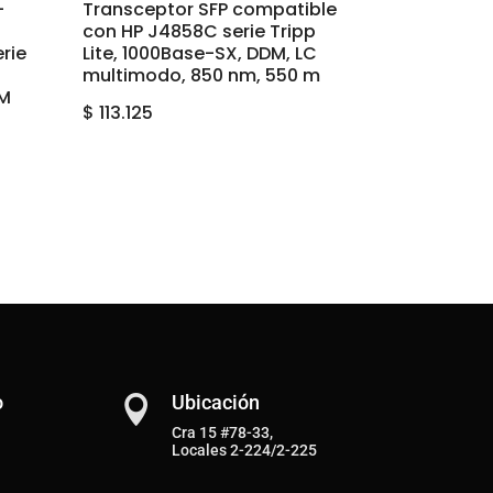
-
Transceptor SFP compatible
con HP J4858C serie Tripp
rie
Lite, 1000Base-SX, DDM, LC
multimodo, 850 nm, 550 m
 M
$
113.125
o
Ubicación

Cra 15 #78-33,
Locales 2-224/2-225