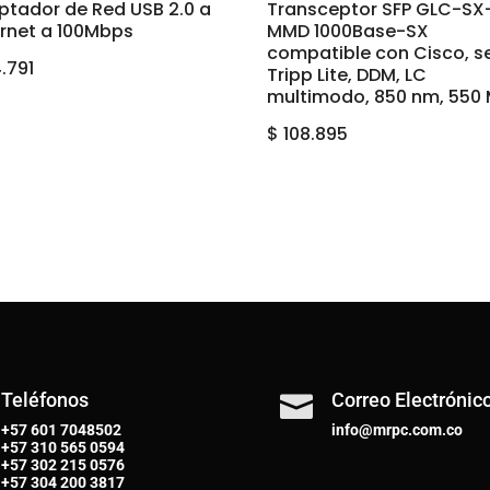
ptador de Red USB 2.0 a
Transceptor SFP GLC-SX
ernet a 100Mbps
MMD 1000Base-SX
compatible con Cisco, se
.791
Tripp Lite, DDM, LC
multimodo, 850 nm, 550
$
108.895
Teléfonos
Correo Electrónic

+57 601 7048502
info@mrpc.com.co
+57
310 565 0594
+57
302 215 0576
+57
304 200 3817