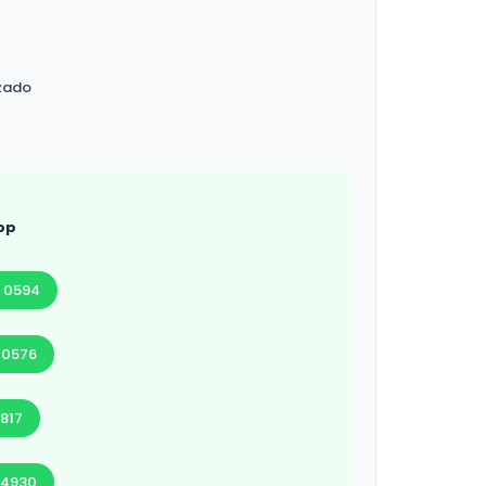
izado
pp
5 0594
5 0576
3817
 4930