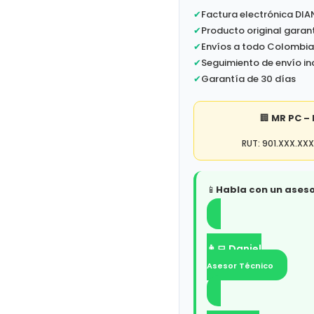
✔
Factura electrónica DIA
✔
Producto original garan
✔
Envíos a todo Colombi
✔
Seguimiento de envío in
✔
Garantía de 30 días
🏢
MR PC –
RUT: 901.XXX.XXX
📱
Habla con un aseso
👨‍💻 Daniel
Asesor Técnico