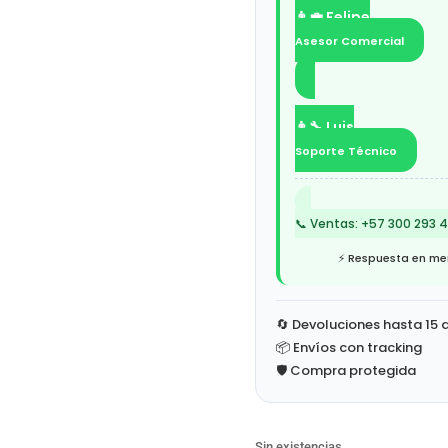
👨‍💼 Felipe
Asesor Comercial
👨‍🔧 Luis
Soporte Técnico
📞 Ventas: +57 300 293 
⚡ Respuesta en men
🔄 Devoluciones hasta 15 
📦 Envíos con tracking
🛡️ Compra protegida
Sin existencias