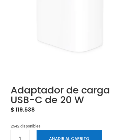
Adaptador de carga
USB-C de 20 W
$
119.538
2542 disponibles
Adaptador
AÑADIR AL CARRITO