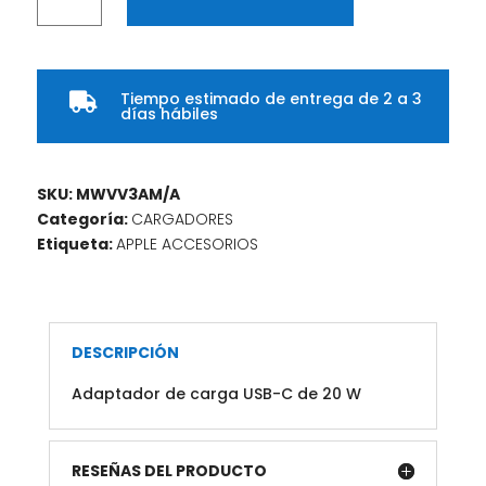
de
carga
USB-
C
Tiempo estimado de entrega de 2 a 3
de 20 W

días hábiles
cantidad
SKU:
MWVV3AM/A
Categoría:
CARGADORES
Etiqueta:
APPLE ACCESORIOS
DESCRIPCIÓN
Adaptador de carga USB-C de 20 W
RESEÑAS DEL PRODUCTO