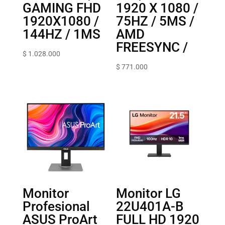
GAMING FHD
1920 X 1080 /
1920X1080 /
75HZ / 5MS /
144HZ / 1MS
AMD
FREESYNC /
$
1.028.000
$
771.000
Monitor
Monitor LG
Profesional
22U401A-B
ASUS ProArt
FULL HD 1920