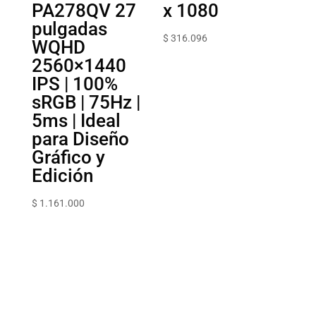
PA278QV 27
x 1080
pulgadas
$
316.096
WQHD
2560×1440
IPS | 100%
sRGB | 75Hz |
5ms | Ideal
para Diseño
Gráfico y
Edición
$
1.161.000