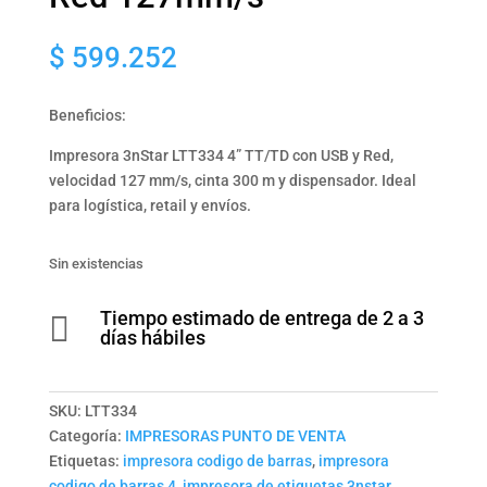
$
599.252
Beneficios:
Impresora 3nStar LTT334 4” TT/TD con USB y Red,
velocidad 127 mm/s, cinta 300 m y dispensador. Ideal
para logística, retail y envíos.
Sin existencias
Tiempo estimado de entrega de 2 a 3

días hábiles
SKU:
LTT334
Categoría:
IMPRESORAS PUNTO DE VENTA
Etiquetas:
impresora codigo de barras
,
impresora
codigo de barras 4
,
impresora de etiquetas 3nstar
,