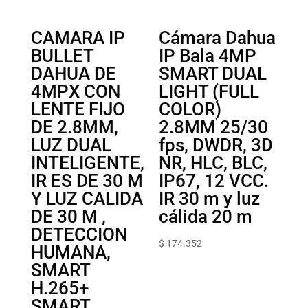
CAMARA IP
Cámara Dahua
BULLET
IP Bala 4MP
DAHUA DE
SMART DUAL
4MPX CON
LIGHT (FULL
LENTE FIJO
COLOR)
DE 2.8MM,
2.8MM 25/30
LUZ DUAL
fps, DWDR, 3D
INTELIGENTE,
NR, HLC, BLC,
IR ES DE 30 M
IP67, 12 VCC.
Y LUZ CALIDA
IR 30 m y luz
DE 30 M ,
cálida 20 m
DETECCION
$
174.352
HUMANA,
SMART
H.265+
SMART