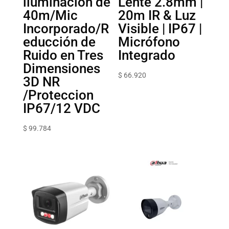
iluminación de
Lente 2.8mm |
40m/Mic
20m IR & Luz
Incorporado/R
Visible | IP67 |
educción de
Micrófono
Ruido en Tres
Integrado
Dimensiones
$
66.920
3D NR
/Proteccion
IP67/12 VDC
$
99.784