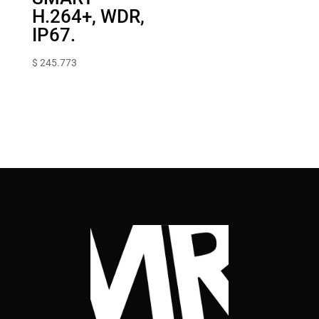
H.264+, WDR,
IP67.
$
245.773