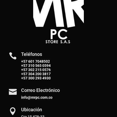
Teléfonos

+57 601 7048502
+57
310 565 0594
+57
302 215 0576
+57
304 200 3817
+57
300 293 4930
Correo Electrónico

info@mrpc.com.co
Ubicación

Cra 15 #78-33,