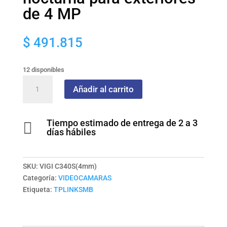
de 4 MP
$
491.815
12 disponibles
Cámara
Añadir al carrito
de
red
tipo
Tiempo estimado de entrega de 2 a 3

bala
días hábiles
ColorPro
de
visión
SKU:
VIGI C340S(4mm)
nocturna
Categoría:
VIDEOCAMARAS
para
Etiqueta:
TPLINKSMB
exteriores
de
4