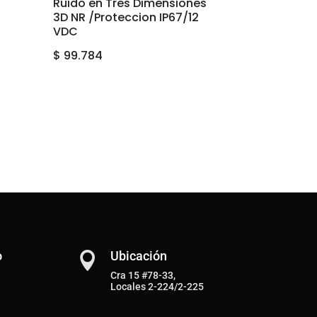
Ruido en Tres Dimensiones
3D NR /Proteccion IP67/12
VDC
$
99.784
o
Ubicación

Cra 15 #78-33,
Locales 2-224/2-225