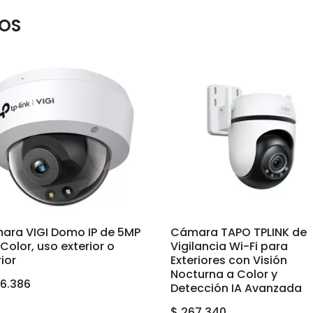
OS
ara VIGI Domo IP de 5MP
Cámara TAPO TPLINK de
-Color, uso exterior o
Vigilancia Wi-Fi para
rior
Exteriores con Visión
Nocturna a Color y
6.386
Detección IA Avanzada
$
267.340