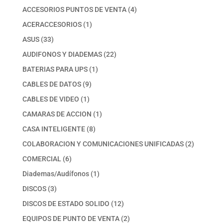
productos
4
ACCESORIOS PUNTOS DE VENTA
4
productos
1
ACERACCESORIOS
1
producto
33
ASUS
33
productos
22
AUDIFONOS Y DIADEMAS
22
productos
1
BATERIAS PARA UPS
1
producto
9
CABLES DE DATOS
9
productos
1
CABLES DE VIDEO
1
producto
1
CAMARAS DE ACCION
1
producto
8
CASA INTELIGENTE
8
productos
2
COLABORACION Y COMUNICACIONES UNIFICADAS
2
productos
6
COMERCIAL
6
productos
1
Diademas/Audífonos
1
producto
3
DISCOS
3
productos
12
DISCOS DE ESTADO SOLIDO
12
productos
2
EQUIPOS DE PUNTO DE VENTA
2