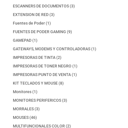
productos
3
ESCANNERS DE DOCUMENTOS
3
productos
3
EXTENSION DE RED
3
productos
1
Fuentes de Poder
1
producto
9
FUENTES DE PODER GAMING
9
productos
1
GAMEPAD
1
producto
1
GATEWAYS, MODEMS Y CONTROLADORAS
1
producto
2
IMPRESORAS DE TINTA
2
productos
1
IMPRESORAS DE TONER NEGRO
1
producto
1
IMPRESORAS PUNTO DE VENTA
1
producto
8
KIT TECLADOS Y MOUSE
8
productos
1
Monitores
1
producto
3
MONITORES PERIFERICOS
3
productos
3
MORRALES
3
productos
46
MOUSES
46
productos
2
MULTIFUNCIONALES COLOR
2