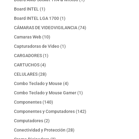
producto
1
Board INTEL
1
producto
1
Board INTEL LGA 1700
1
producto
74
CÁMARAS DE VIDEOVIGILANCIA
74
productos
10
Camaras Web
10
productos
1
Capturadoras de Video
1
producto
1
CARGADORES
1
producto
4
CARTUCHOS
4
productos
28
CELULARES
28
productos
4
Combo Teclado y Mouse
4
productos
1
Combo Teclado y Mouse Gamer
1
producto
140
Componentes
140
productos
142
Componentes y Computadores
142
productos
2
Computadores
2
productos
28
Conectividad y Protección
28
productos