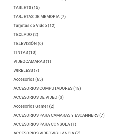
producto
15
TABLETS
15
productos
7
TARJETAS DE MEMORIA
7
productos
12
Tarjetas de Video
12
productos
2
TECLADO
2
productos
6
TELEVISIÓN
6
productos
10
TINTAS
10
productos
1
VIDEOCAMARAS
1
producto
7
WIRELESS
7
productos
65
Accesorios
65
productos
18
ACCESORIOS COMPUTADORES
18
productos
3
ACCESORIOS DE VIDEO
3
productos
2
Accesorios Gamer
2
productos
7
ACCESORIOS PARA CAMARAS Y ESCANNERS
7
productos
1
ACCESORIOS PARA CONSOLA
1
producto
7
ACCESORIOS VIDEOVIGILANCIA
7