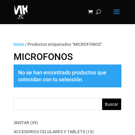
Inicio
/ Productos etiquetados “MICROFONOS”
MICROFONOS
No se han encontrado productos que
coincidan con tu selección.
Buscar
39
3NSTAR
39
productos
13
ACCESORIOS CELULARES Y TABLETS
13