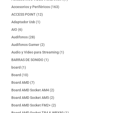
productos
163
Accesorios y Periféricos
163
productos
12
ACCESS POINT
12
productos
1
Adaptador Usb
1
producto
6
AIO
6
productos
28
Audifonos
28
productos
2
Audifonos Gamer
2
productos
1
Audio y Video para Streaming
1
producto
1
BARRAS DE SONIDO
1
producto
1
board
1
producto
10
Board
10
productos
7
Board AMD
7
productos
2
Board AMD Socket AM4
2
productos
2
Board AMD Socket AM5
2
productos
2
Board AMD Socket FM2+
2
productos
1
Board AMD Socket TR4 & WRX80
1