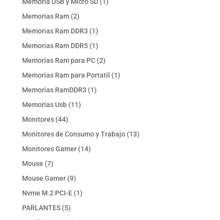
1
Memoria USB y Micro SD
1
producto
2
Memorias Ram
2
productos
1
Memorias Ram DDR3
1
producto
1
Memorias Ram DDR5
1
producto
2
Memorias Ram para PC
2
productos
1
Memorias Ram para Portatil
1
producto
1
Memorias RamDDR3
1
producto
11
Memorias Usb
11
productos
44
Monitores
44
productos
13
Monitores de Consumo y Trabajo
13
productos
14
Monitores Gamer
14
productos
7
Mouse
7
productos
9
Mouse Gamer
9
productos
1
Nvme M.2 PCI-E
1
producto
5
PARLANTES
5
productos