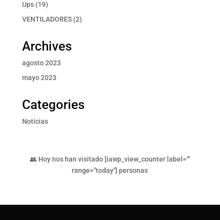
producto
19
Ups
19
productos
2
VENTILADORES
2
productos
Archives
agosto 2023
mayo 2023
Categories
Noticias
👥 Hoy nos han visitado [iawp_view_counter label=""
range="today"] personas