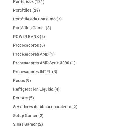
121
Periféricos
121
productos
23
Portátiles
23
productos
2
Portátiles de Consumo
2
productos
3
Portátiles Gamer
3
productos
2
POWER BANK
2
productos
6
Procesadores
6
productos
1
Procesadores AMD
1
producto
1
Procesadores AMD Serie 3000
1
producto
3
Procesadores INTEL
3
productos
9
Redes
9
productos
4
Refrigeracion Liquida
4
productos
5
Routers
5
productos
2
Servidores de Almacenamiento
2
productos
2
Setup Gamer
2
productos
2
Sillas Gamer
2
productos