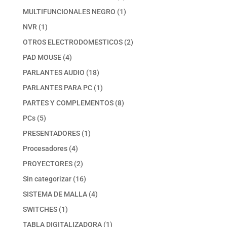
productos
1
MULTIFUNCIONALES NEGRO
1
producto
1
NVR
1
producto
2
OTROS ELECTRODOMESTICOS
2
productos
4
PAD MOUSE
4
productos
18
PARLANTES AUDIO
18
productos
1
PARLANTES PARA PC
1
producto
8
PARTES Y COMPLEMENTOS
8
productos
5
PCs
5
productos
1
PRESENTADORES
1
producto
4
Procesadores
4
productos
2
PROYECTORES
2
productos
16
Sin categorizar
16
productos
4
SISTEMA DE MALLA
4
productos
1
SWITCHES
1
producto
1
TABLA DIGITALIZADORA
1