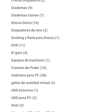
2
Crema Disipadora
2
productos
9
Diademas
9
productos
7
Diademas Gamer
7
productos
16
Discos Duros
16
productos
2
Disipadores de Aire
2
productos
1
Docking y Rack para Discos
1
producto
11
DVR
11
productos
4
El gato
4
productos
1
Equipos de Escritorio
1
producto
10
Fuentes de Poder
10
productos
38
Gabinete para PC
38
productos
2
gafas de realidad virtual
2
productos
1
HDD Externos
1
producto
2
HDD para PC
2
productos
3
Intel
3
productos