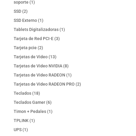
1
soporte
1
producto
2
SSD
2
productos
1
SSD Externo
1
producto
1
Tablets Digitalizadoras
1
producto
3
Tarjeta de Red PCI-E
3
productos
2
Tarjeta pcie
2
productos
13
Tarjetas de Video
13
productos
8
Tarjetas de Video NVIDIA
8
productos
1
Tarjetas de Video RADEON
1
producto
2
Tarjetas de Video RADEON PRO
2
productos
18
Teclados
18
productos
6
Teclados Gamer
6
productos
1
Timon + Pedales
1
producto
1
TPLINK
1
producto
1
UPS
1