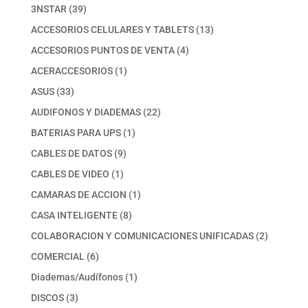
39
3NSTAR
39
productos
13
ACCESORIOS CELULARES Y TABLETS
13
productos
4
ACCESORIOS PUNTOS DE VENTA
4
productos
1
ACERACCESORIOS
1
producto
33
ASUS
33
productos
22
AUDIFONOS Y DIADEMAS
22
productos
1
BATERIAS PARA UPS
1
producto
9
CABLES DE DATOS
9
productos
1
CABLES DE VIDEO
1
producto
1
CAMARAS DE ACCION
1
producto
8
CASA INTELIGENTE
8
productos
2
COLABORACION Y COMUNICACIONES UNIFICADAS
2
productos
6
COMERCIAL
6
productos
1
Diademas/Audífonos
1
producto
3
DISCOS
3