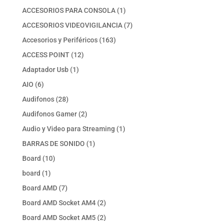
productos
1
ACCESORIOS PARA CONSOLA
1
producto
7
ACCESORIOS VIDEOVIGILANCIA
7
productos
163
Accesorios y Periféricos
163
productos
12
ACCESS POINT
12
productos
1
Adaptador Usb
1
producto
6
AIO
6
productos
28
Audifonos
28
productos
2
Audifonos Gamer
2
productos
1
Audio y Video para Streaming
1
producto
1
BARRAS DE SONIDO
1
producto
10
Board
10
productos
1
board
1
producto
7
Board AMD
7
productos
2
Board AMD Socket AM4
2
productos
2
Board AMD Socket AM5
2