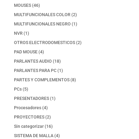
productos
46
MOUSES
46
productos
2
MULTIFUNCIONALES COLOR
2
productos
1
MULTIFUNCIONALES NEGRO
1
producto
1
NVR
1
producto
2
OTROS ELECTRODOMESTICOS
2
productos
4
PAD MOUSE
4
productos
18
PARLANTES AUDIO
18
productos
1
PARLANTES PARA PC
1
producto
8
PARTES Y COMPLEMENTOS
8
productos
5
PCs
5
productos
1
PRESENTADORES
1
producto
4
Procesadores
4
productos
2
PROYECTORES
2
productos
16
Sin categorizar
16
productos
4
SISTEMA DE MALLA
4