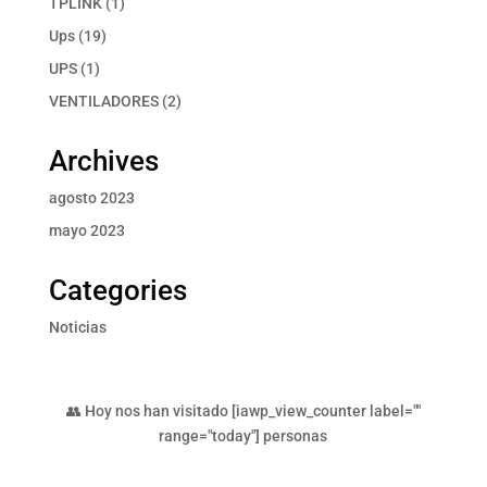
1
TPLINK
1
producto
19
Ups
19
productos
1
UPS
1
producto
2
VENTILADORES
2
productos
Archives
agosto 2023
mayo 2023
Categories
Noticias
👥 Hoy nos han visitado [iawp_view_counter label=""
range="today"] personas