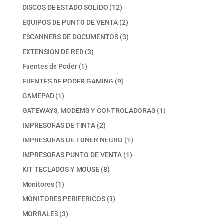
productos
12
DISCOS DE ESTADO SOLIDO
12
productos
2
EQUIPOS DE PUNTO DE VENTA
2
productos
3
ESCANNERS DE DOCUMENTOS
3
productos
3
EXTENSION DE RED
3
productos
1
Fuentes de Poder
1
producto
9
FUENTES DE PODER GAMING
9
productos
1
GAMEPAD
1
producto
1
GATEWAYS, MODEMS Y CONTROLADORAS
1
producto
2
IMPRESORAS DE TINTA
2
productos
1
IMPRESORAS DE TONER NEGRO
1
producto
1
IMPRESORAS PUNTO DE VENTA
1
producto
8
KIT TECLADOS Y MOUSE
8
productos
1
Monitores
1
producto
3
MONITORES PERIFERICOS
3
productos
3
MORRALES
3