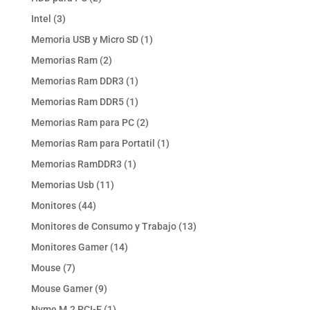
productos
3
Intel
3
productos
1
Memoria USB y Micro SD
1
producto
2
Memorias Ram
2
productos
1
Memorias Ram DDR3
1
producto
1
Memorias Ram DDR5
1
producto
2
Memorias Ram para PC
2
productos
1
Memorias Ram para Portatil
1
producto
1
Memorias RamDDR3
1
producto
11
Memorias Usb
11
productos
44
Monitores
44
productos
13
Monitores de Consumo y Trabajo
13
productos
14
Monitores Gamer
14
productos
7
Mouse
7
productos
9
Mouse Gamer
9
productos
1
Nvme M.2 PCI-E
1