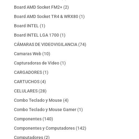
productos
2
Board AMD Socket FM2+
2
productos
1
Board AMD Socket TR4 & WRX80
1
producto
1
Board INTEL
1
producto
1
Board INTEL LGA 1700
1
producto
74
CÁMARAS DE VIDEOVIGILANCIA
74
productos
10
Camaras Web
10
productos
1
Capturadoras de Video
1
producto
1
CARGADORES
1
producto
4
CARTUCHOS
4
productos
28
CELULARES
28
productos
4
Combo Teclado y Mouse
4
productos
1
Combo Teclado y Mouse Gamer
1
producto
140
Componentes
140
productos
142
Componentes y Computadores
142
productos
2
Computadores
2