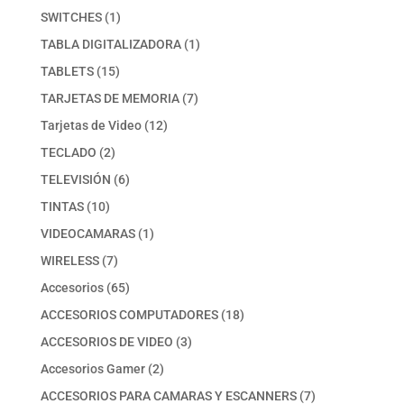
productos
1
SWITCHES
1
producto
1
TABLA DIGITALIZADORA
1
producto
15
TABLETS
15
productos
7
TARJETAS DE MEMORIA
7
productos
12
Tarjetas de Video
12
productos
2
TECLADO
2
productos
6
TELEVISIÓN
6
productos
10
TINTAS
10
productos
1
VIDEOCAMARAS
1
producto
7
WIRELESS
7
productos
65
Accesorios
65
productos
18
ACCESORIOS COMPUTADORES
18
productos
3
ACCESORIOS DE VIDEO
3
productos
2
Accesorios Gamer
2
productos
7
ACCESORIOS PARA CAMARAS Y ESCANNERS
7