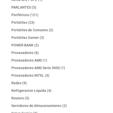
producto
5
PARLANTES
5
productos
121
Periféricos
121
productos
23
Portátiles
23
productos
2
Portátiles de Consumo
2
productos
3
Portátiles Gamer
3
productos
2
POWER BANK
2
productos
6
Procesadores
6
productos
1
Procesadores AMD
1
producto
1
Procesadores AMD Serie 3000
1
producto
3
Procesadores INTEL
3
productos
9
Redes
9
productos
4
Refrigeracion Liquida
4
productos
5
Routers
5
productos
2
Servidores de Almacenamiento
2
productos