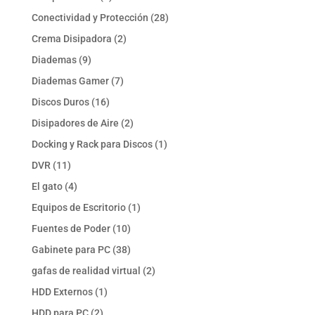
productos
28
Conectividad y Protección
28
productos
2
Crema Disipadora
2
productos
9
Diademas
9
productos
7
Diademas Gamer
7
productos
16
Discos Duros
16
productos
2
Disipadores de Aire
2
productos
1
Docking y Rack para Discos
1
producto
11
DVR
11
productos
4
El gato
4
productos
1
Equipos de Escritorio
1
producto
10
Fuentes de Poder
10
productos
38
Gabinete para PC
38
productos
2
gafas de realidad virtual
2
productos
1
HDD Externos
1
producto
2
HDD para PC
2