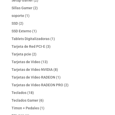
2
Setup Gamer
2
productos
2
Sillas Gamer
2
productos
1
soporte
1
producto
2
SSD
2
productos
1
SSD Externo
1
producto
1
Tablets Digitalizadoras
1
producto
3
Tarjeta de Red PCI-E
3
productos
2
Tarjeta pcie
2
productos
13
Tarjetas de Video
13
productos
8
Tarjetas de Video NVIDIA
8
productos
1
Tarjetas de Video RADEON
1
producto
2
Tarjetas de Video RADEON PRO
2
productos
18
Teclados
18
productos
6
Teclados Gamer
6
productos
1
Timon + Pedales
1
producto