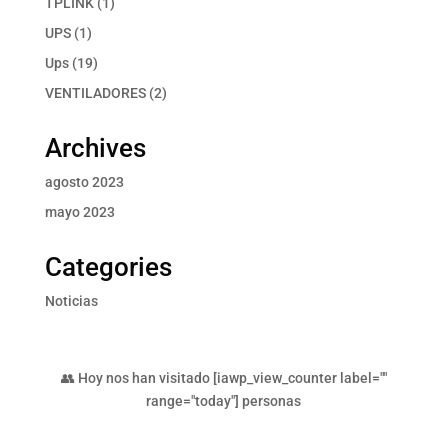
1
TPLINK
1
producto
1
UPS
1
producto
19
Ups
19
productos
2
VENTILADORES
2
productos
Archives
agosto 2023
mayo 2023
Categories
Noticias
👥 Hoy nos han visitado [iawp_view_counter label=""
range="today"] personas