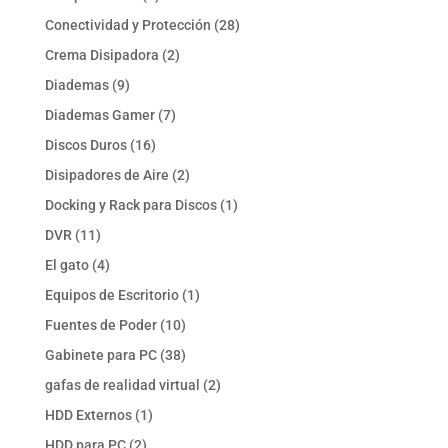
productos
28
Conectividad y Protección
28
productos
2
Crema Disipadora
2
productos
9
Diademas
9
productos
7
Diademas Gamer
7
productos
16
Discos Duros
16
productos
2
Disipadores de Aire
2
productos
1
Docking y Rack para Discos
1
producto
11
DVR
11
productos
4
El gato
4
productos
1
Equipos de Escritorio
1
producto
10
Fuentes de Poder
10
productos
38
Gabinete para PC
38
productos
2
gafas de realidad virtual
2
productos
1
HDD Externos
1
producto
2
HDD para PC
2