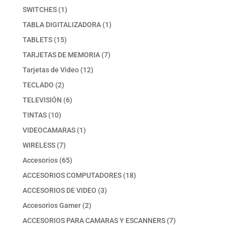
productos
1
SWITCHES
1
producto
1
TABLA DIGITALIZADORA
1
producto
15
TABLETS
15
productos
7
TARJETAS DE MEMORIA
7
productos
12
Tarjetas de Video
12
productos
2
TECLADO
2
productos
6
TELEVISIÓN
6
productos
10
TINTAS
10
productos
1
VIDEOCAMARAS
1
producto
7
WIRELESS
7
productos
65
Accesorios
65
productos
18
ACCESORIOS COMPUTADORES
18
productos
3
ACCESORIOS DE VIDEO
3
productos
2
Accesorios Gamer
2
productos
7
ACCESORIOS PARA CAMARAS Y ESCANNERS
7