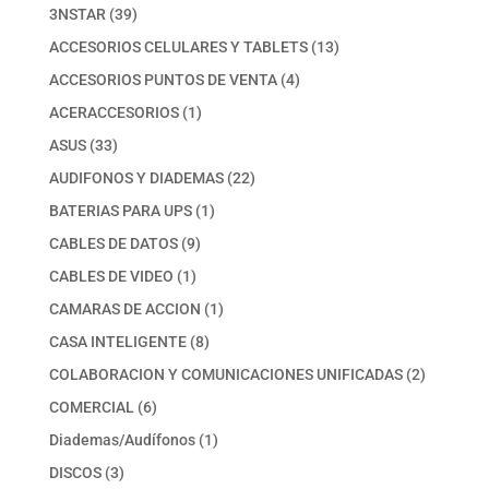
39
3NSTAR
39
productos
13
ACCESORIOS CELULARES Y TABLETS
13
productos
4
ACCESORIOS PUNTOS DE VENTA
4
productos
1
ACERACCESORIOS
1
producto
33
ASUS
33
productos
22
AUDIFONOS Y DIADEMAS
22
productos
1
BATERIAS PARA UPS
1
producto
9
CABLES DE DATOS
9
productos
1
CABLES DE VIDEO
1
producto
1
CAMARAS DE ACCION
1
producto
8
CASA INTELIGENTE
8
productos
2
COLABORACION Y COMUNICACIONES UNIFICADAS
2
productos
6
COMERCIAL
6
productos
1
Diademas/Audífonos
1
producto
3
DISCOS
3