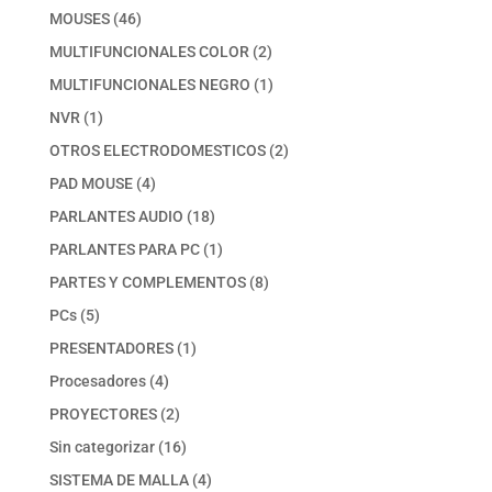
productos
46
MOUSES
46
productos
2
MULTIFUNCIONALES COLOR
2
productos
1
MULTIFUNCIONALES NEGRO
1
producto
1
NVR
1
producto
2
OTROS ELECTRODOMESTICOS
2
productos
4
PAD MOUSE
4
productos
18
PARLANTES AUDIO
18
productos
1
PARLANTES PARA PC
1
producto
8
PARTES Y COMPLEMENTOS
8
productos
5
PCs
5
productos
1
PRESENTADORES
1
producto
4
Procesadores
4
productos
2
PROYECTORES
2
productos
16
Sin categorizar
16
productos
4
SISTEMA DE MALLA
4