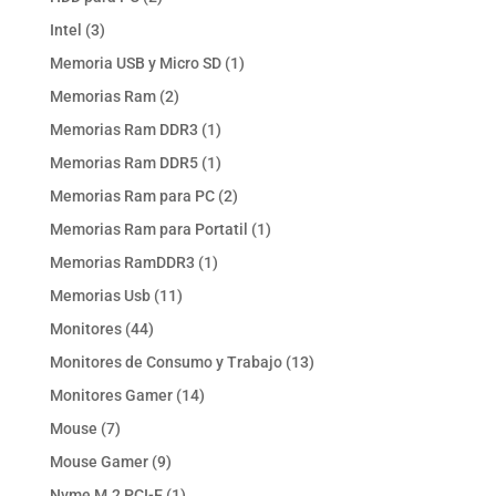
productos
3
Intel
3
productos
1
Memoria USB y Micro SD
1
producto
2
Memorias Ram
2
productos
1
Memorias Ram DDR3
1
producto
1
Memorias Ram DDR5
1
producto
2
Memorias Ram para PC
2
productos
1
Memorias Ram para Portatil
1
producto
1
Memorias RamDDR3
1
producto
11
Memorias Usb
11
productos
44
Monitores
44
productos
13
Monitores de Consumo y Trabajo
13
productos
14
Monitores Gamer
14
productos
7
Mouse
7
productos
9
Mouse Gamer
9
productos
1
Nvme M.2 PCI-E
1