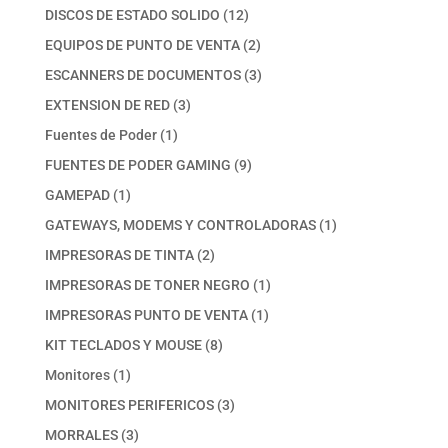
productos
12
DISCOS DE ESTADO SOLIDO
12
productos
2
EQUIPOS DE PUNTO DE VENTA
2
productos
3
ESCANNERS DE DOCUMENTOS
3
productos
3
EXTENSION DE RED
3
productos
1
Fuentes de Poder
1
producto
9
FUENTES DE PODER GAMING
9
productos
1
GAMEPAD
1
producto
1
GATEWAYS, MODEMS Y CONTROLADORAS
1
producto
2
IMPRESORAS DE TINTA
2
productos
1
IMPRESORAS DE TONER NEGRO
1
producto
1
IMPRESORAS PUNTO DE VENTA
1
producto
8
KIT TECLADOS Y MOUSE
8
productos
1
Monitores
1
producto
3
MONITORES PERIFERICOS
3
productos
3
MORRALES
3