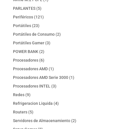
producto
5
PARLANTES
5
productos
121
Periféricos
121
productos
23
Portátiles
23
productos
2
Portátiles de Consumo
2
productos
3
Portátiles Gamer
3
productos
2
POWER BANK
2
productos
6
Procesadores
6
productos
1
Procesadores AMD
1
producto
1
Procesadores AMD Serie 3000
1
producto
3
Procesadores INTEL
3
productos
9
Redes
9
productos
4
Refrigeracion Liquida
4
productos
5
Routers
5
productos
2
Servidores de Almacenamiento
2
productos