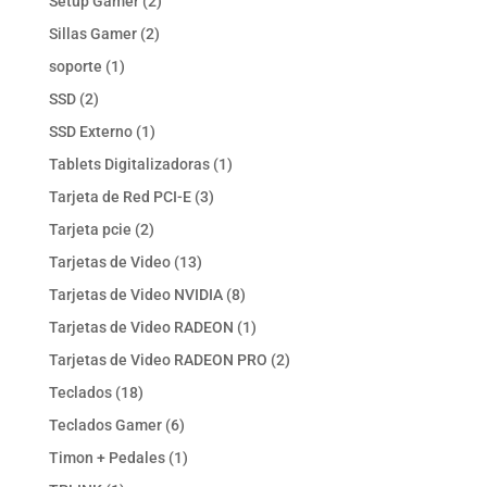
2
Setup Gamer
2
productos
2
Sillas Gamer
2
productos
1
soporte
1
producto
2
SSD
2
productos
1
SSD Externo
1
producto
1
Tablets Digitalizadoras
1
producto
3
Tarjeta de Red PCI-E
3
productos
2
Tarjeta pcie
2
productos
13
Tarjetas de Video
13
productos
8
Tarjetas de Video NVIDIA
8
productos
1
Tarjetas de Video RADEON
1
producto
2
Tarjetas de Video RADEON PRO
2
productos
18
Teclados
18
productos
6
Teclados Gamer
6
productos
1
Timon + Pedales
1
producto