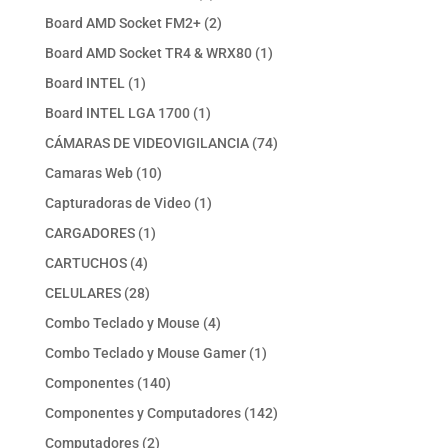
productos
2
Board AMD Socket FM2+
2
productos
1
Board AMD Socket TR4 & WRX80
1
producto
1
Board INTEL
1
producto
1
Board INTEL LGA 1700
1
producto
74
CÁMARAS DE VIDEOVIGILANCIA
74
productos
10
Camaras Web
10
productos
1
Capturadoras de Video
1
producto
1
CARGADORES
1
producto
4
CARTUCHOS
4
productos
28
CELULARES
28
productos
4
Combo Teclado y Mouse
4
productos
1
Combo Teclado y Mouse Gamer
1
producto
140
Componentes
140
productos
142
Componentes y Computadores
142
productos
2
Computadores
2