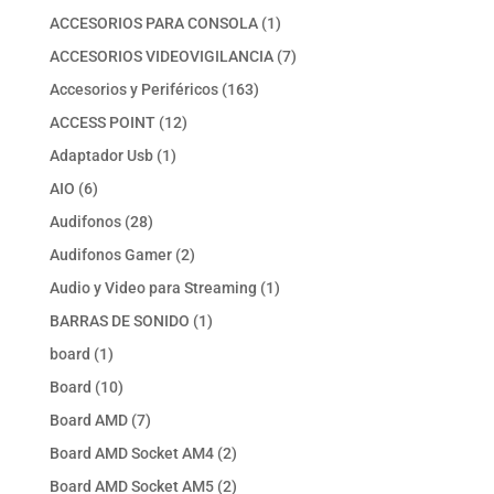
productos
1
ACCESORIOS PARA CONSOLA
1
producto
7
ACCESORIOS VIDEOVIGILANCIA
7
productos
163
Accesorios y Periféricos
163
productos
12
ACCESS POINT
12
productos
1
Adaptador Usb
1
producto
6
AIO
6
productos
28
Audifonos
28
productos
2
Audifonos Gamer
2
productos
1
Audio y Video para Streaming
1
producto
1
BARRAS DE SONIDO
1
producto
1
board
1
producto
10
Board
10
productos
7
Board AMD
7
productos
2
Board AMD Socket AM4
2
productos
2
Board AMD Socket AM5
2